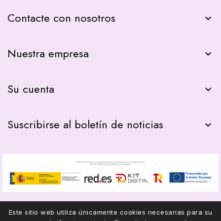
Contacte con nosotros
keyboard_arrow_down
Nuestra empresa

Su cuenta

Suscribirse al boletín de noticias

Este sitio web utiliza únicamente cookies necesarias para su