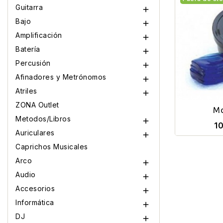
Guitarra

Bajo

Amplificación

Batería

Percusión

Afinadores y Metrónomos

Atriles

ZONA Outlet
Mo
Metodos/Libros

1
Auriculares

Caprichos Musicales
Arco

Audio

Accesorios

Informática

DJ
