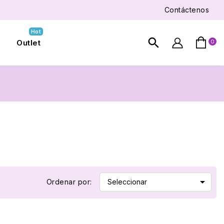
Contáctenos
Hot
search
Outlet
0


Ordenar por:
Seleccionar