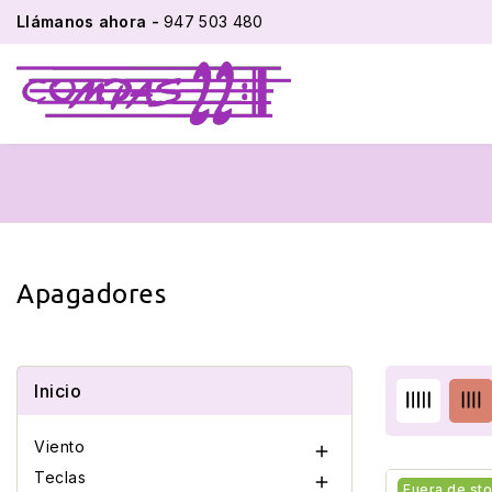
Llámanos ahora -
947 503 480
Apagadores
Inicio
Viento

Teclas

Fuera de st