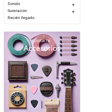
Sonido

Iluminación

Recién llegado
Guitarra
Accesorios