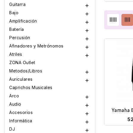
Guitarra

Bajo

Amplificación

Batería

Percusión

Afinadores y Metrónomos

Atriles

ZONA Outlet
Metodos/Libros

Auriculares

Caprichos Musicales
Arco

Audio

Yamaha B
Accesorios

Ten
52
Informática

DJ
