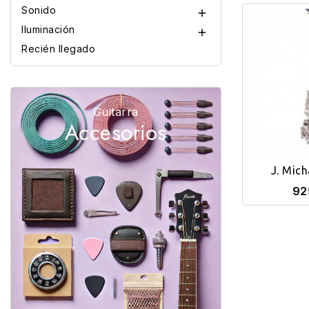
Sonido

Iluminación

Recién llegado
Guitarra
Accesorios
J. Mic
92