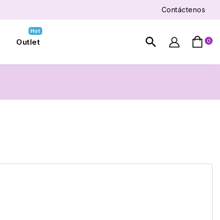
Contáctenos
Hot
search
Outlet
0
