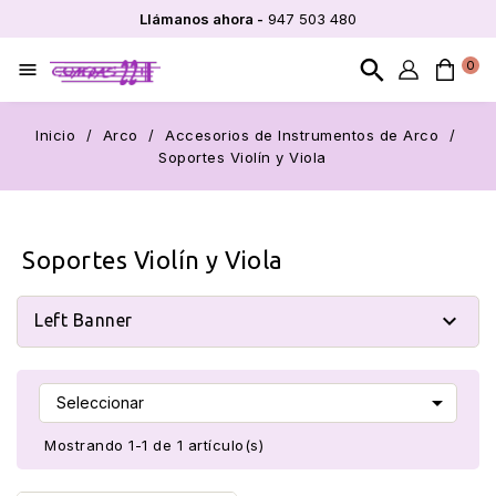
Llámanos ahora -
947 503 480
search
0

Inicio
Arco
Accesorios de Instrumentos de Arco
Soportes Violín y Viola
Soportes Violín y Viola

Left Banner

Seleccionar
Mostrando 1-1 de 1 artículo(s)