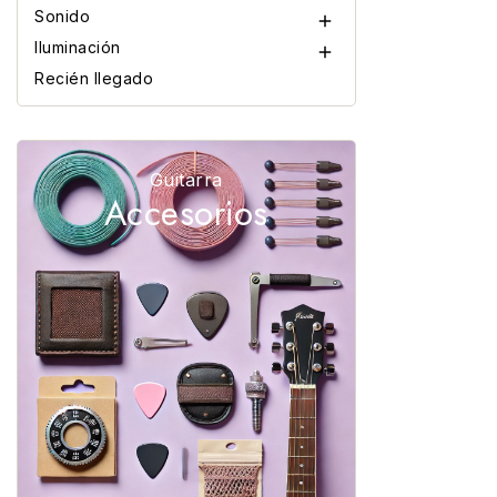
Sonido

Iluminación

Recién llegado
Guitarra
Accesorios