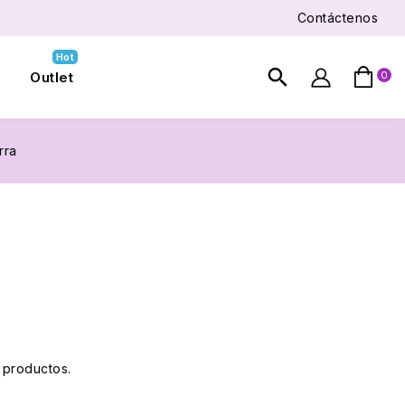
Contáctenos
Hot
search
Outlet
0

rra
 productos.