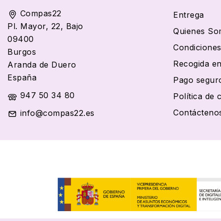
Compas22
Entrega
Pl. Mayor, 22, Bajo
Quienes So
09400
Condiciones
Burgos
Recogida en
Aranda de Duero
España
Pago segur
947 50 34 80
Política de 
Contácteno
info@compas22.es