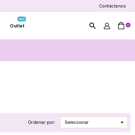
Contáctenos
Hot
search
Outlet
0


Ordenar por:
Seleccionar