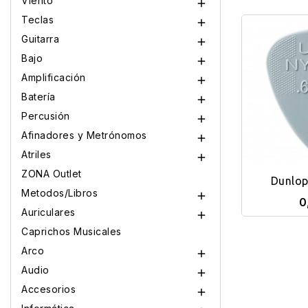
Viento

Teclas

Guitarra

Bajo

Amplificación

Batería

Percusión

Afinadores y Metrónomos

Atriles

ZONA Outlet
Dunlop
Metodos/Libros

Stan
0
Auriculares

Caprichos Musicales
Arco

Audio

Accesorios
