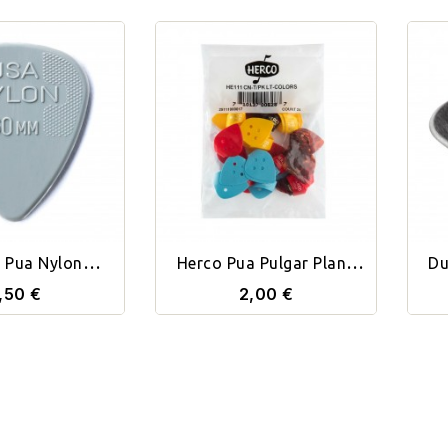
 Pua Nylon
Herco Pua Pulgar Plana
Du
dard 0.60
Light Unidad
,50 €
2,00 €