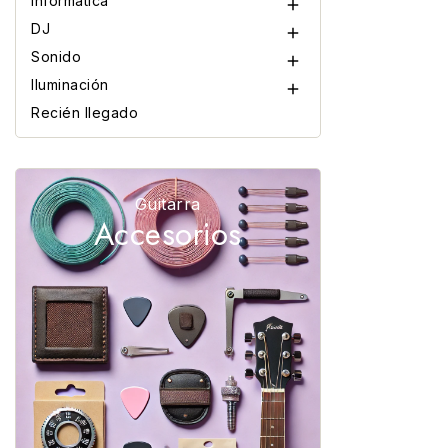
Informática

DJ

Sonido

Iluminación

Recién llegado
Guitarra
Accesorios