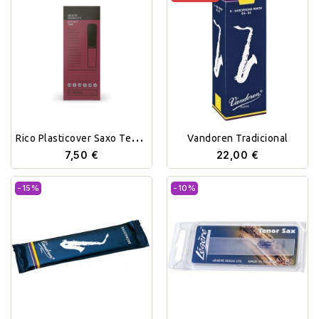
Rico Plasticover Saxo Tenor
Vandoren Tradicional
Unidad
7,50 €
22,00 €
-15%
-10%