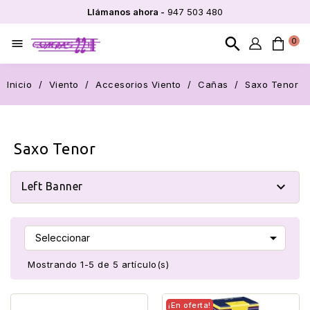
Llámanos ahora -
947 503 480
search
0

Inicio
Viento
Accesorios Viento
Cañas
Saxo Tenor
Saxo Tenor

Left Banner

Seleccionar
Mostrando 1-5 de 5 artículo(s)
¡En oferta!