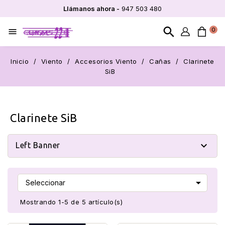
Llámanos ahora -
947 503 480
search
0

Inicio
Viento
Accesorios Viento
Cañas
Clarinete
SiB
Clarinete SiB

Left Banner

Seleccionar
Mostrando 1-5 de 5 artículo(s)