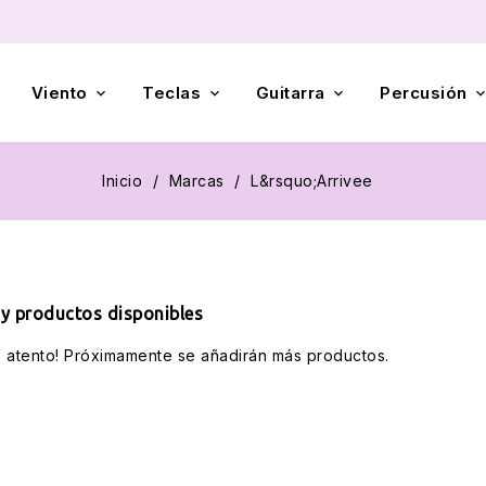
Viento
Teclas
Guitarra
Percusión



Inicio
Marcas
L&rsquo;Arrivee
y productos disponibles
e atento! Próximamente se añadirán más productos.