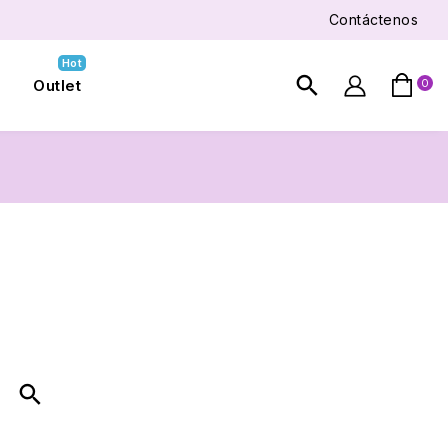
Contáctenos
Hot
search
Outlet
0

search