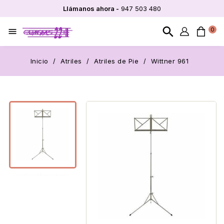
Llámanos ahora -
947 503 480
search
0

Inicio
Atriles
Atriles de Pie
Wittner 961