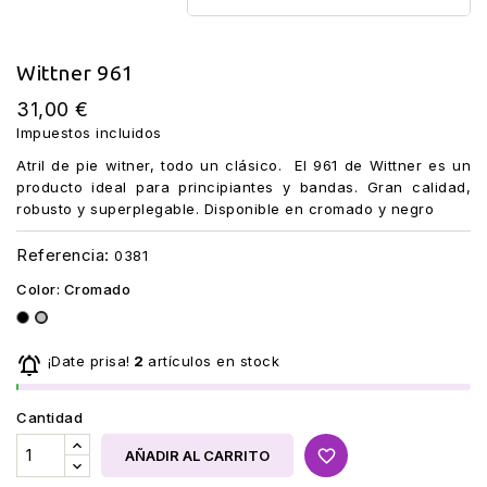
Wittner 961
31,00 €
Impuestos incluidos
Atril de pie witner, todo un clásico. El 961 de Wittner es un
producto ideal para principiantes y bandas. Gran calidad,
robusto y superplegable. Disponible en cromado y negro
Referencia:
0381
Color: Cromado
Negro
Cromado

¡Date prisa!
2
artículos en stock
Cantidad
favorite_border
AÑADIR AL CARRITO