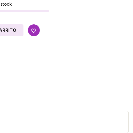
 stock
ARRITO
favorite_border