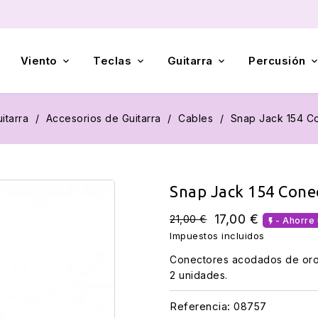
Viento
Teclas
Guitarra
Percusión



itarra
Accesorios de Guitarra
Cables
Snap Jack 154 C
Snap Jack 154 Cone
17,00 €
21,00 €
- Ahorre 

Impuestos incluidos
Conectores acodados de oro
2 unidades.
Referencia:
08757