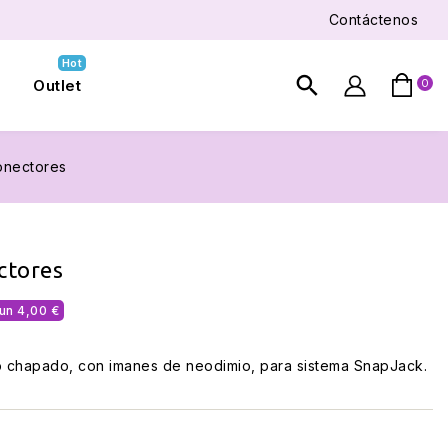
Contáctenos
Hot
search
Outlet
0

onectores
ctores
un 4,00 €
 chapado, con imanes de neodimio, para sistema SnapJack.