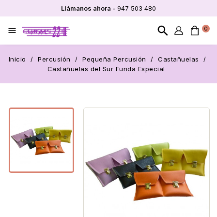
Llámanos ahora -
947 503 480
search
0

Inicio
Percusión
Pequeña Percusión
Castañuelas
Castañuelas del Sur Funda Especial