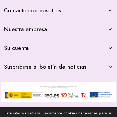
Contacte con nosotros
keyboard_arrow_down
Nuestra empresa

Su cuenta

Suscribirse al boletín de noticias

Este sitio web utiliza únicamente cookies necesarias para su