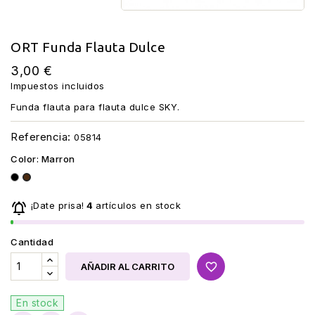
ORT Funda Flauta Dulce
3,00 €
Impuestos incluidos
Funda flauta para flauta dulce SKY.
Referencia:
05814
Color: Marron
Negro
Marron

¡Date prisa!
4
artículos en stock
Cantidad
favorite_border
AÑADIR AL CARRITO
En stock