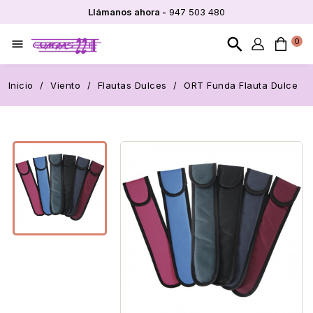
Llámanos ahora -
947 503 480
search
0

Inicio
Viento
Flautas Dulces
ORT Funda Flauta Dulce