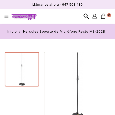
Llámanos ahora -
947 503 480
search
0

Inicio
Hercules Soporte de Micrófono Recto MS-202B