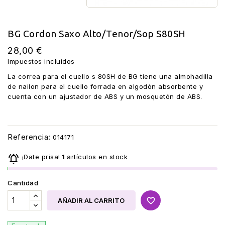
BG Cordon Saxo Alto/Tenor/Sop S80SH
28,00 €
Impuestos incluidos
La correa para el cuello s 80SH de BG tiene una almohadilla
de nailon para el cuello forrada en algodón absorbente y
cuenta con un ajustador de ABS y un mosquetón de ABS.
Referencia:
014171

¡Date prisa!
1
artículos en stock
Cantidad
favorite_border
AÑADIR AL CARRITO