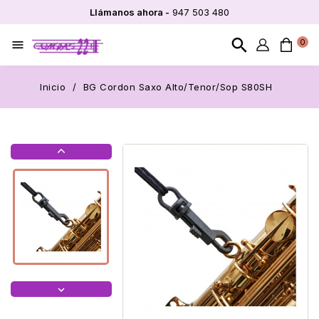
Llámanos ahora -
947 503 480
search
0

Inicio
BG Cordon Saxo Alto/Tenor/Sop S80SH

