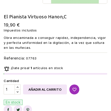
El Pianista Virtuoso Hanon,C
19,90 €
Impuestos incluidos
Obra encaminada a conseguir rapidez, independencia, vigor
y perfecta uniformidad en la digitación, a la vez que soltura
en las muñecas.
Referencia:
07763

¡Date prisa!
1
artículos en stock
Cantidad
favorite_border
AÑADIR AL CARRITO
En stock