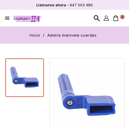
Llámanos ahora -
947 503 480
search
0

Inicio
Admira manivela cuerdas