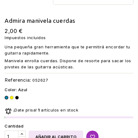
Admira manivela cuerdas
2,00 €
Impuestos incluidos
Una pequeña gran herramienta que te permitirá encordar tu
guitarra rapidamente.
Manivela enrolla cuerdas. Dispone de resorte para sacar los
pivotes de las guitarra acústicas.
Referencia:
052627
Color: Azul
Amarillo
Negro
Azul

¡Date prisa!
1
artículos en stock
Cantidad
favorite_border
AÑADIR AL CARRITO