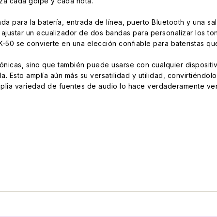
lza cada golpe y cada nota.
da para la batería, entrada de línea, puerto Bluetooth y una s
ajustar un ecualizador de dos bandas para personalizar los ton
K-50 se convierte en una elección confiable para bateristas qu
rónicas, sino que también puede usarse con cualquier dispositi
lla. Esto amplía aún más su versatilidad y utilidad, convirtién
plia variedad de fuentes de audio lo hace verdaderamente vers