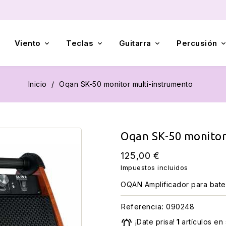
Viento
Teclas
Guitarra
Percusión



Inicio
Oqan SK-50 monitor multi-instrumento
Oqan SK-50 monitor
125,00 €
Impuestos incluidos
OQAN Amplificador para bater
Referencia:
090248

¡Date prisa!
1
artículos en