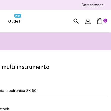
Contáctenos
Hot
search
Outlet
0

 multi-instrumento
ia electronica SK-50
 stock