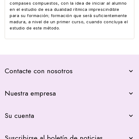
compases compuestos, con la idea de iniciar al alumno
en el estudio de esa dualidad rítmica imprescindible
para su formación; formación que será suficientemente
madura, a nivel de un primer curso, cuando concluya el
estudio de este método.
Contacte con nosotros
keyboard_arrow_down
Nuestra empresa

Su cuenta

Suscribirse al boletín de noticias
