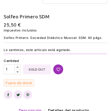
Solfeo Primero SDM
25,50 €
Impuestos incluidos
Solfeo Primero. Sociedad Didáctico Musical. SDM. 90 págs.
Lo sentimos, este artículo está agotado.
Cantidad
favorite_border
SOLD OUT
Fuera de stock
Descripción
Detalles del producto