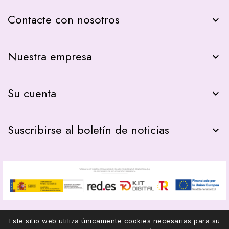
Contacte con nosotros
keyboard_arrow_down
Nuestra empresa

Su cuenta

Suscribirse al boletín de noticias

Este sitio web utiliza únicamente cookies necesarias para su