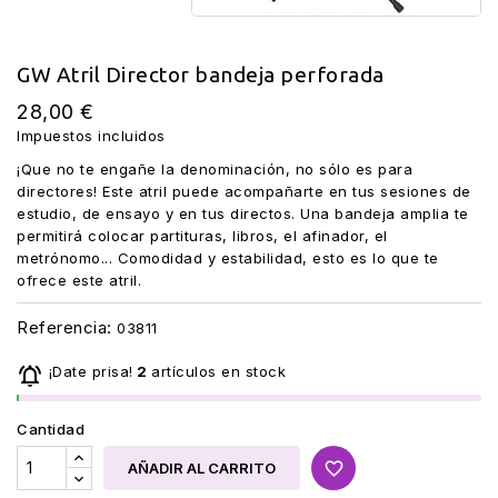
GW Atril Director bandeja perforada
28,00 €
Impuestos incluidos
¡Que no te engañe la denominación, no sólo es para
directores! Este atril puede acompañarte en tus sesiones de
estudio, de ensayo y en tus directos. Una bandeja amplia te
permitirá colocar partituras, libros, el afinador, el
metrónomo... Comodidad y estabilidad, esto es lo que te
ofrece este atril.
Referencia:
03811

¡Date prisa!
2
artículos en stock
Cantidad
favorite_border
AÑADIR AL CARRITO