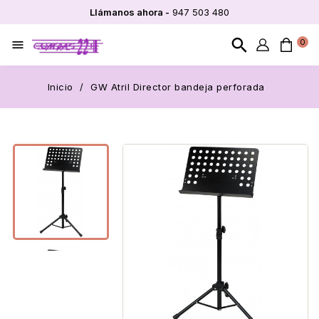
Llámanos ahora -
947 503 480
search
0

Inicio
GW Atril Director bandeja perforada