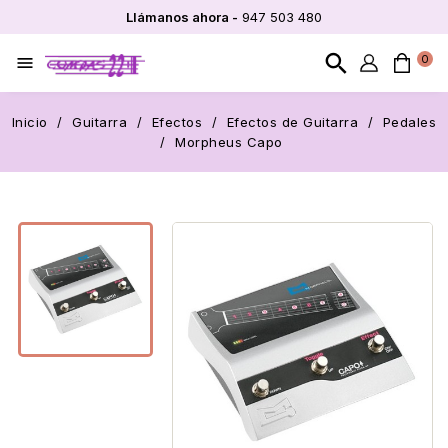
Llámanos ahora -
947 503 480
search
0

Inicio
Guitarra
Efectos
Efectos de Guitarra
Pedales
Morpheus Capo