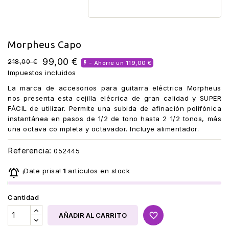
Morpheus Capo
99,00 €
218,00 €
- Ahorre un 119,00 €

Impuestos incluidos
La marca de accesorios para guitarra eléctrica Morpheus
nos presenta esta cejilla elécrica de gran calidad y SUPER
FÁCIL de utilizar. Permite una subida de afinación polifónica
instantánea en pasos de 1/2 de tono hasta 2 1/2 tonos, más
una octava co mpleta y octavador. Incluye alimentador.
Referencia:
052445

¡Date prisa!
1
artículos en stock
Cantidad
favorite_border
AÑADIR AL CARRITO