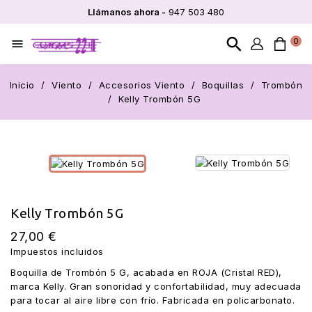
Llámanos ahora -
947 503 480
search
0

Inicio
Viento
Accesorios Viento
Boquillas
Trombón
Kelly Trombón 5G
Kelly Trombón 5G
27,00 €
Impuestos incluidos
Boquilla de Trombón 5 G, acabada en ROJA (Cristal RED),
marca Kelly. Gran sonoridad y confortabilidad, muy adecuada
para tocar al aire libre con frío. Fabricada en policarbonato.