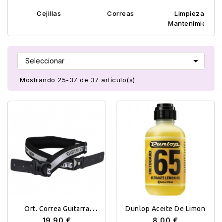
Cejillas
Correas
Limpieza Y
Mantenimiento

Seleccionar
Mostrando 25-37 de 37 artículo(s)
Ort. Correa Guitarra
Dunlop Aceite De Limon
Acolchada
19,90 €
8,00 €