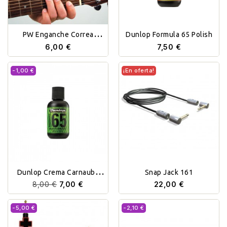
PW Enganche Correa
Dunlop Formula 65 Polish
Acústica
6,00 €
7,50 €
-1,00 €
¡En oferta!
Dunlop Crema Carnauba
Snap Jack 161
Brillo
8,00 €
7,00 €
22,00 €
-5,00 €
-2,10 €