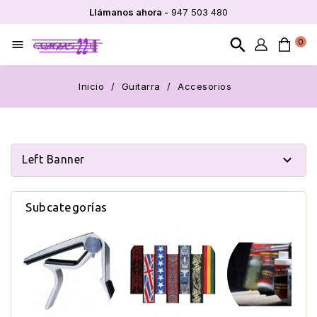
Llámanos ahora -
947 503 480
search
0

Inicio
Guitarra
Accesorios

Left Banner
Subcategorías